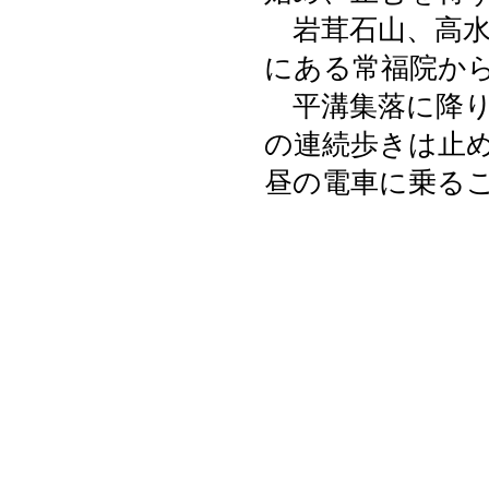
岩茸石山、高水
にある常福院か
平溝集落に降り
の連続歩きは止
昼の電車に乗る