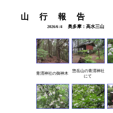
山 行 報 告
奥多摩：高水三山
2026/6 /4
惣岳山の青渭神社
青渭神社の御神木
にて