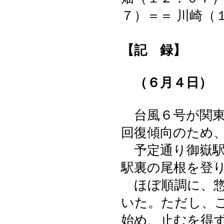
７）＝＝ 川崎（
【記 録】
（６月４日）
台風６号が関
回復傾向のため
予定通り御嶽駅
駅裏の尾根を登
ほぼ順調に、惣
いた。ただし、
始め、止むを得