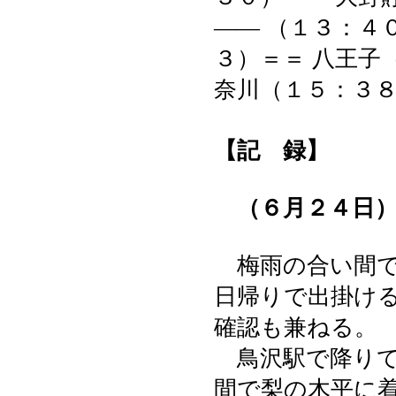
―― （１３：４
３）＝＝ 八王子
奈川（１５：３
【記 録】
（６月２４日
梅雨の合い間
日帰りで出掛け
確認も兼ねる。
鳥沢駅で降りて
間で梨の木平に