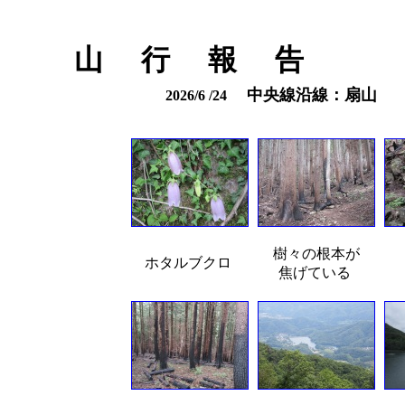
山 行 報 告
中央線沿線：扇山
2026/6 /24
樹々の根本が
ホタルブクロ
焦げている