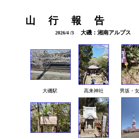
山 行 報 告
大磯：湘南アルプス
2026/4 /3
大磯駅
高来神社
男坂・