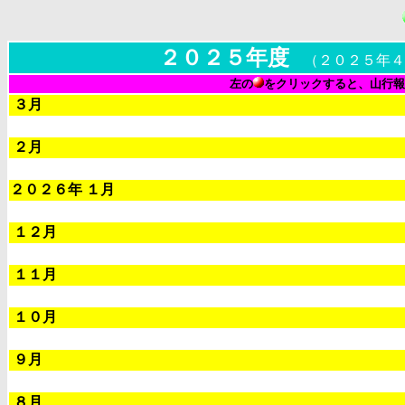
２０２５年度
（２０２５年４
左の
をクリックすると、山行報
３月
２月
２０２６年 １月
１２月
１１月
１０月
９月
８月