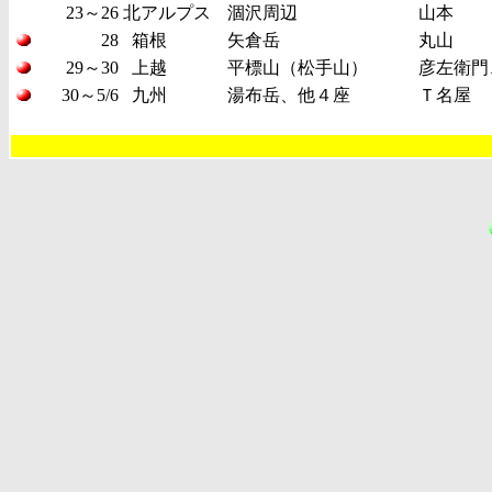
23～26
北アルプス
涸沢周辺
山本
28
箱根
矢倉岳
丸山
29～30
上越
平標山（松手山）
彦左衛門
30～5/6
九州
湯布岳、他４座
Ｔ名屋