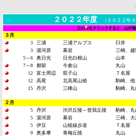
２０２２年度
（２０２２年４
左の
をクリックすると、山行報
３月
3
三浦
三浦アルプス
臼井
3
湯河原
幕岩
三崎、越
5～6
奥日光
日光白根山
山本
7～8
都留
今倉山
丸山
12
富士周辺
双子山
Ｔ名屋
12
高尾
北高尾山稜
駒崎、他
15
丹沢
三峰山
駒崎、丸
２月
5
丹沢
渋沢丘陵～曾我丘陵
駒崎、丸
5
湯河原
幕岩
三崎、大
5
伊豆
山稜線歩道
Ｔ名屋
9
奥多摩
青梅丘陵
丸山