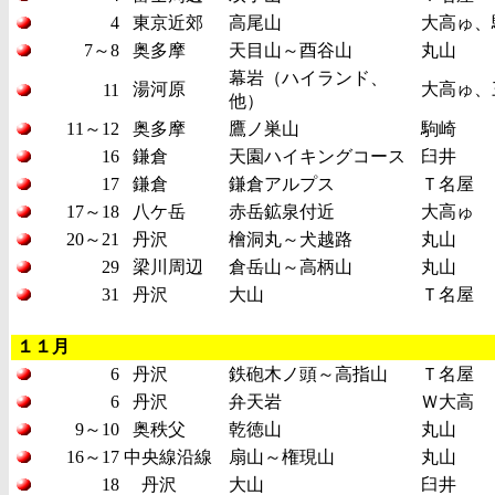
4
東京近郊
高尾山
大高ゅ、
7～8
奥多摩
天目山～酉谷山
丸山
幕岩（ハイランド、
湯河原
大高ゅ、
11
他）
11～12
奥多摩
鷹ノ巣山
駒崎
16
鎌倉
天園ハイキングコース
臼井
17
鎌倉
鎌倉アルプス
Ｔ名屋
17～18
八ケ岳
赤岳鉱泉付近
大高ゅ
20～21
丹沢
檜洞丸～犬越路
丸山
29
梁川周辺
倉岳山～高柄山
丸山
31
丹沢
大山
Ｔ名屋
１１月
6
丹沢
鉄砲木ノ頭～高指山
Ｔ名屋
6
丹沢
弁天岩
Ｗ大高
9～10
奥秩父
乾徳山
丸山
16～17
中央線沿線
扇山～権現山
丸山
18
丹沢
大山
臼井