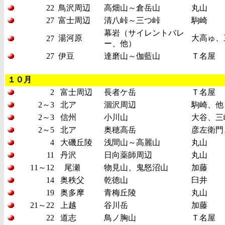
22
鳥沢周辺
高畑山～倉岳山
丸山
27
富士周辺
清八峠～三つ峠
駒崎
幕岩（サイレントバレ
湯河原
大高ゅ、
27
ー、他）
27
伊豆
達磨山～伽藍山
Ｔ名屋
１０月
2
富士周辺
長者ケ岳
Ｔ名屋
2～3
北ア
涸沢周辺
駒崎、他
2～3
信州
小川山
大谷、三
2～5
北ア
奥穂高岳
彦左衛門
4
大磯丘陵
浅間山～高麗山
丸山
11
丹沢
日向薬師周辺
丸山
11～12
尾瀬
物見山、鬼怒沼山
加藤
14
奥秩父
乾徳山
臼井
19
奥多摩
青梅丘陵
丸山
21～22
上越
谷川岳
加藤
22
道志
鳥ノ胸山
Ｔ名屋