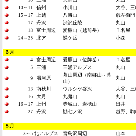
10～11
信州
小川山
大谷、三
15～17
上越
八海山
彦左衛門
17
丹沢
渋沢丘陵
丸山
18
富士周辺
愛鷹山（越前岳）
Ｔ名屋
24～25
北ア
蝶ケ岳
小森
６月
4
富士周辺
愛鷹山（位牌岳）
Ｔ名屋
5
三浦
三浦アルプス
丸山
幕山周辺（南郷山～幕
湯河原
丸山
9
山）
13
南秋川
ウルシゲ谷沢
大谷、三
16
大月
九鬼山
丸山
16～17
上州
赤城山、岩櫃山
臼井
27
丹沢
勘七ノ沢
越野、駒
５月
3～5
北アルプス
雷鳥沢周辺
山本