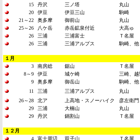
15
丹沢
三ノ塔
丸山
20
伊豆
伊豆三山
駒崎
21～22
奥多摩
御前山
丸山
25～26
八ケ岳
赤岳鉱泉付近
大高ゅ
26
三浦
三浦富士
Ｔ名屋
26
三浦
三浦アルプス
駒崎、他
１月
3
南房総
鋸山
Ｔ名屋
8～9
伊豆
城ケ崎
三崎、越
9
奥多摩
御岳山
駒崎、他
11
三浦
三浦アルプス
丸山
26～28
北ア
上高地・スノーハイク
彦左衛門
29
三浦
大楠山
丸山
29
丹沢
鍋割山
Ｔ名屋
１２月
4
富士周辺
双子山
Ｔ名屋