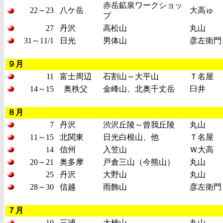
赤岳鉱泉ワークショッ
22～23
八ケ岳
大高ゅ
プ
27
丹沢
高松山
丸山
31～11/1
日光
男体山
彦左衛門
９月
11
富士周辺
石割山～大平山
Ｔ名屋
14～15
奥秩父
金峰山、北奥千丈岳
臼井
８月
7
丹沢
渋沢丘陵～曾我丘陵
丸山
11～15
北関東
日光白根山、他
Ｔ名屋
14
信州
入笠山
Ｗ大高
20～21
奥多摩
戸倉三山（今熊山）
丸山
25
丹沢
大野山
丸山
28～30
信越
雨飾山
彦左衛門
７月
10
三浦
大楠山
丸山