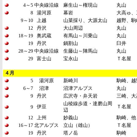
4～5
中央線沿線
麻生山～権現山
丸山
8
湯河原
幕岩
大高ゅ、
9～10
上越
山菜採り、大源太山
越野、駒
12
丹沢
大山周辺
丸山
18～19
奥武蔵
有馬山～川乗山
丸山
19
丹沢
鍋割山
臼井
28～29
中央線沿線
生藤山～陣馬山
丸山
29
富士山
宝永山
Ｔ名屋
４月
5
湯河原
新崎川
駒崎、越
6～7
沼津
沼津アルプス
丸山
9
丹沢
広沢寺・弁天岩
三崎、大
山稜線歩道・達磨山周
伊豆
Ｔ名屋
9
辺
12
上州
妙義山
駒崎、他
16～17
北アルプス
立山（雄山）
Ｔ名屋
19
丹沢
塔ノ岳
駒崎