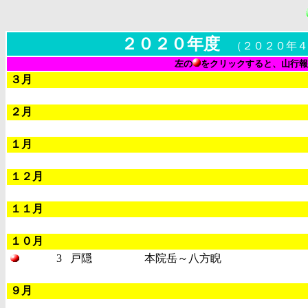
２０２０年度
（２０２０年４
左の
をクリックすると、山行報
３月
２月
１月
１２月
１１月
１０月
3
戸隠
本院岳～八方睨
９月